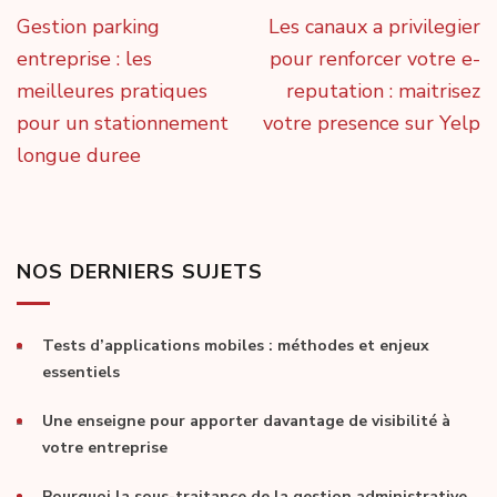
Navigation
Gestion parking
Les canaux a privilegier
de
entreprise : les
pour renforcer votre e-
l’article
meilleures pratiques
reputation : maitrisez
pour un stationnement
votre presence sur Yelp
longue duree
NOS DERNIERS SUJETS
Tests d’applications mobiles : méthodes et enjeux
essentiels
Une enseigne pour apporter davantage de visibilité à
votre entreprise
Pourquoi la sous-traitance de la gestion administrative